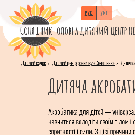
РУС
УКР
Соняшник
Головна
Дитячий центр
П
Дитячий садок
Дитячий центр розвитку «Соняшник»
Дитяча а
Дитяча акробат
Акробатика для дітей — універсал
навчитися володіти своїм тілом і 
спритності і сили. З цієї причин