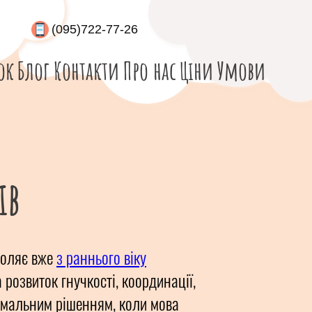
(095)722-77-26
ок
Блог
Контакти
Про нас
Ціни
Умови
ів
зволяє вже
з раннього віку
 розвиток гнучкості, координації,
тимальним рішенням, коли мова