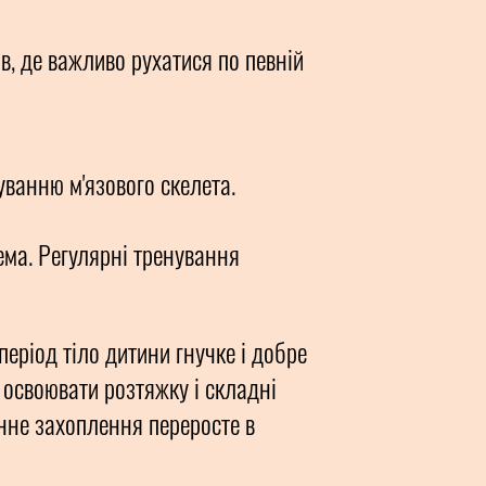
в, де важливо рухатися по певній
уванню м'язового скелета.
ема. Регулярні тренування
період тіло дитини гнучке і добре
е освоювати розтяжку і складні
инне захоплення переросте в