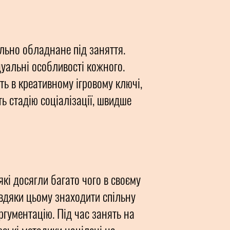
ально обладнане під заняття.
ідуальні особливості кожного.
ть в креативному ігровому ключі,
ь стадію соціалізації, швидше
які досягли багато чого в своєму
авдяки цьому знаходити спільну
ргументацію. Під час занять на
рські методики націлені на