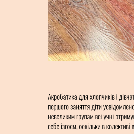
Акробатика для хлопчиків і дівч
першого заняття діти усвідомлен
невеликим групам всі учні отриму
себе ізгоєм, оскільки в колективі вс