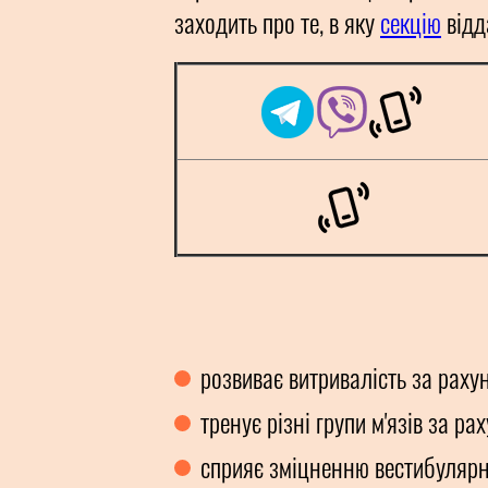
заходить про те, в яку
секцію
відд
розвиває витривалість за раху
тренує різні групи м'язів за ра
сприяє зміцненню вестибулярно