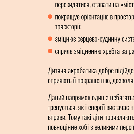
перекидатися, ставати на «місто
покращує орієнтацію в простор
траєкторії;
зміцнює серцево-судинну сист
сприяє зміцненню хребта за ра
Дитяча акробатика добре підійде 
сприяють її покращенню, дозвол
Даний напрямок один з небагатьох
тренується, як і енергії вистачає
вправи. Тому такі діти проявляют
повноцінне хобі з великими перс