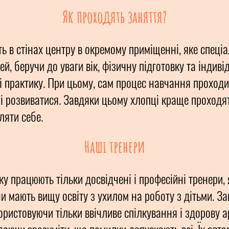
Як проходять заняття?
 в стінах центру в окремому приміщенні, яке спеці
й, беручи до уваги вік, фізичну підготовку та індив
і практику. При цьому, сам процес навчання проходи
і розвиватися. Завдяки цьому хлопці краще проходят
ляти себе.
Наші тренери
у працюють тільки досвідчені і професійні тренери, 
и мають вищу освіту з ухилом на роботу з дітьми. З
ористовуючи тільки ввічливе спілкування і здорову а
 даючи зрозуміти, що помилки допускають всі. Їх авто