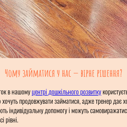
Чому займатися у нас — вірне рішення?
аток в нашому
центрі дошкільного розвитку
користуєт
о хочуть продовжувати займатися, адже тренер дає 
ють індивідуальну допомогу і можуть самовиражатися
і рівні.