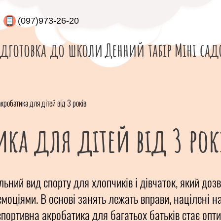
(097)973-26-20
ідготовка до школи
Денний табір
Міні сад
кробатика для дітей від 3 років
ика для дітей від 3 рок
ьний вид спорту для хлопчиків і дівчаток, який до
емоціями. В основі занять лежать вправи, націлені на
и спортивна акробатика для багатьох батьків стає оп