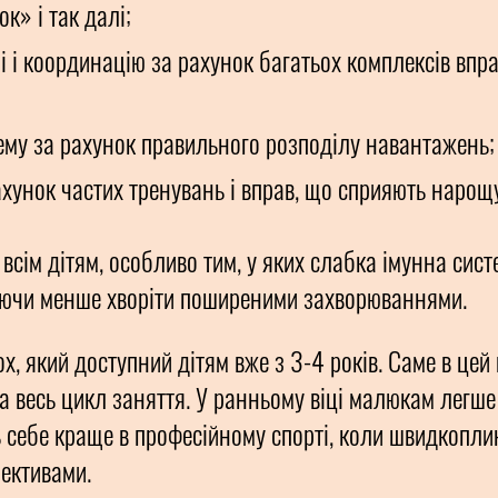
к» і так далі;
і і координацію за рахунок багатьох комплексів впра
ему за рахунок правильного розподілу навантажень;
хунок частих тренувань і вправ, що сприяють нарощ
всім дітям, особливо тим, у яких слабка імунна сист
яючи менше хворіти поширеними захворюваннями.
, який доступний дітям вже з 3-4 років. Саме в цей 
 на весь цикл заняття. У ранньому віці малюкам легш
ь себе краще в професійному спорті, коли швидкопл
пективами.