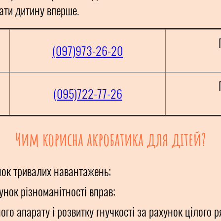
ати дитину вперше.
(097)973-26-20
(095)722-77-26
Чим корисна акробатика для дітей?
нок тривалих навантажень;
хунок різноманітності вправ;
го апарату і розвитку гнучкості за рахунок цілого р