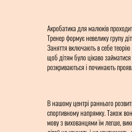
Акробатика для малюків проходить
Тренер формує невелику групу діте
Заняття включають в себе теорію 
щоб дітям було цікаво займатися 
розкриваються і починають прояв
В нашому центрі раннього розвитк
спортивному напрямку. Також вон
мову з вихованцями їм легше, вик
дітей не кричать і не критикують,