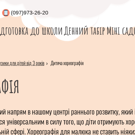
(097)973-26-20
ідготовка до школи
Денний табір
Міні сад
зики для дітей від 3 років
Дитяча хореографія
афія
ий напрям в нашому центрі раннього розвитку, який 
ься універсальним в силу того, що діти отримують хо
ній сфері. Хореографія для малюка не ставить ніяки