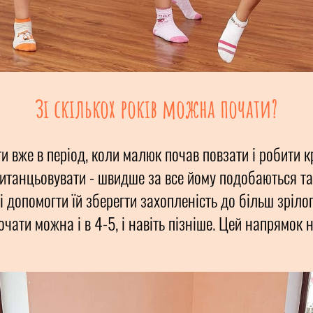
Зі скількох років можна почати?
вже в період, коли малюк почав повзати і робити кр
итанцьовувати - швидше за все йому подобаються тан
 допомогти їй зберегти захопленість до більш зрілог
почати можна і в 4-5, і навіть пізніше. Цей напрямок