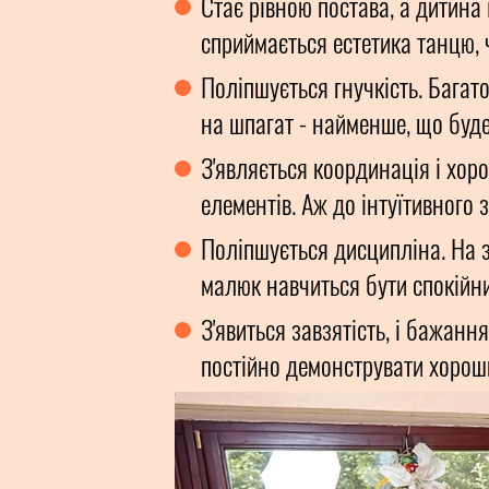
Стає рівною постава, а дитина 
сприймається естетика танцю, 
Поліпшується гнучкість. Багато
на шпагат - найменше, що буде
З'являється координація і хор
елементів. Аж до інтуїтивного
Поліпшується дисципліна. На з
малюк навчиться бути спокійни
З'явиться завзятість, і бажанн
постійно демонструвати хороши