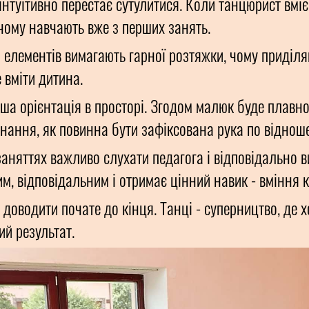
інтуїтивно перестає сутулитися. Коли танцюрист вміє
чому навчають вже з перших занять.
 елементів вимагають гарної розтяжки, чому приділяю
 вміти дитина.
оша орієнтація в просторі. Згодом малюк буде плавно
 знання, як повинна бути зафіксована рука по відно
аняттях важливо слухати педагога і відповідально 
м, відповідальним і отримає цінний навик - вміння к
я доводити почате до кінця. Танці - суперництво, де х
й результат.