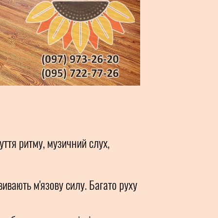
уття ритму, музичний слух,
звивають м'язову силу. Багато руху