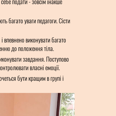
 себе подати - зовсім інакше
ть багато уваги педагоги. Сісти
 і впевнено виконувати багато
шенню до положення тіла.
виконувати завдання. Поступово
онтролювати власні емоції.
очеться бути кращим в групі і