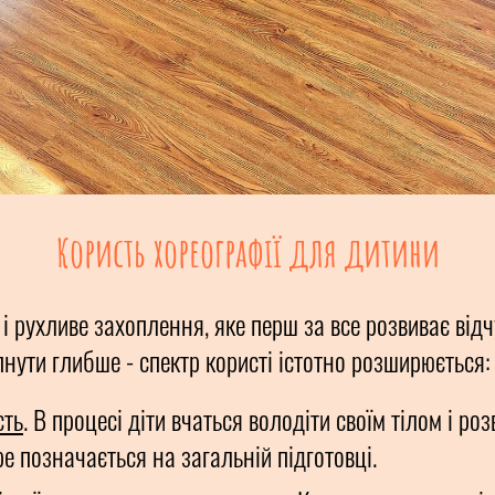
Користь хореографії для дитини
 і рухливе захоплення, яке перш за все розвиває відч
пнути глибше - спектр користі істотно розширюється:
сть
. В процесі діти вчаться володіти своїм тілом і ро
е позначається на загальній підготовці.