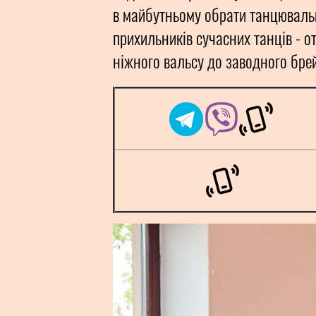
в майбутньому обрати танцювальн
прихильників сучасних танців - о
ніжного вальсу до заводного брей