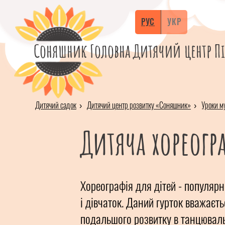
РУС
УКР
Соняшник
Головна
Дитячий центр
П
Дитячий садок
Дитячий центр розвитку «Соняшник»
Уроки му
Дитяча хореогр
Хореографія для дітей - популярн
і дівчаток. Даний гурток вважаєт
подальшого розвитку в танцюваль