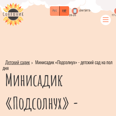
РУС
УКР
(097)973-
26-20
77-
Детский садик
Минисадик «Подсолнух» - детский сад на пол
дня
Минисадик
«Подсолнух» -